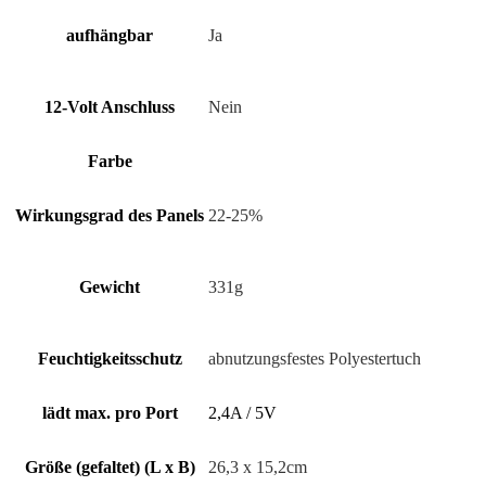
auf­häng­bar
Ja
12-Volt Anschluss
Nein
Farbe
Wir­kungs­grad des Panels
22-25%
Gewicht
331g
Feuch­tig­keits­schutz
abnutzungsfestes Po­ly­es­ter­tuch
lädt max. pro Port
2,4A / 5V
Größe (gefaltet) (L x B)
26,3 x 15,2cm