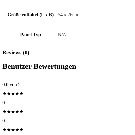
Größe ent­fal­tet (L x B)
54 x 26cm
Panel Typ
N/A
Reviews (0)
Benutzer Bewertungen
0.0
von 5
★
★
★
★
★
0
★
★
★
★
★
0
★
★
★
★
★