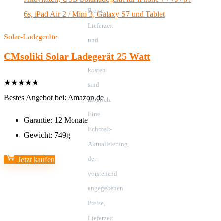
Preise,
Lieferzeit
Solar-Ladegeräte
und
CMsoliki Solar Ladegerät 25 Watt
-
kosten
★
★
★
★
★
sind
Bestes Angebot bei:
Amazon.de
möglich.
Eine
Garantie:
12 Monate
Echtzeit-
Gewicht:
749g
Aktualisierung
der
Jetzt kaufen
vorstehend
angegebenen
Preise,
Lieferzeit