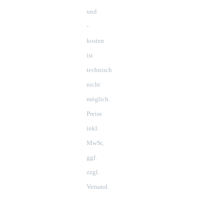
und
-
kosten
ist
technisch
nicht
möglich.
Preise
inkl.
MwSt,
ggf.
zzgl.
Versand.