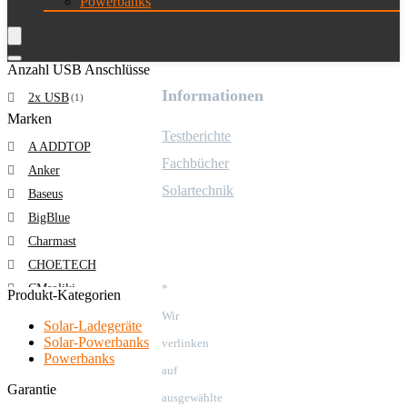
Powerbanks
Anzahl USB Anschlüsse
Informationen
2x USB
(1)
Marken
Testberichte
A ADDTOP
Fachbücher
Anker
Solartechnik
Baseus
BigBlue
Charmast
CHOETECH
CMsoliki
*
Produkt-Kategorien
DJROLL
Wir
Solar-Ladegeräte
ELECAENTA
Solar-Powerbanks
verlinken
Powerbanks
Elzle
auf
FlexSolar
Garantie
ausgewählte
HETP