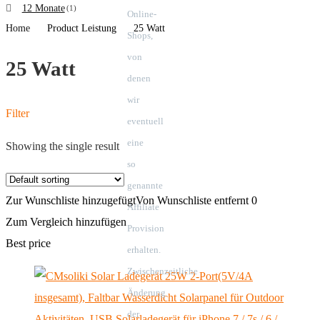
12 Monate
(1)
Online-
Hiluckey
Home
Product Leistung
25 Watt
Shops,
INIU
Intenso
von
25 Watt
JIGA
denen
Nekteck
wir
OIMYE
Filter
eventuell
Sunnybag
eine
Showing the single result
Suparee
so
VOOE
X-DRAGON
genannte
Zur Wunschliste hinzugefügt
Von Wunschliste entfernt
0
Affiliate
Zum Vergleich hinzufügen
Provision
Best price
erhalten.
Zwischenzeitliche
Änderung
der